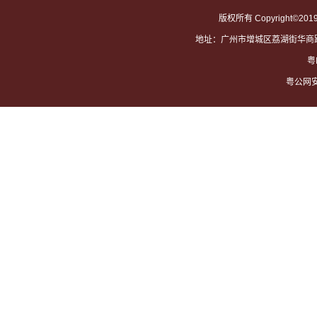
版权所有 Copyright©201
地址：广州市增城区荔湖街华商路一号
粤
粤公网安备